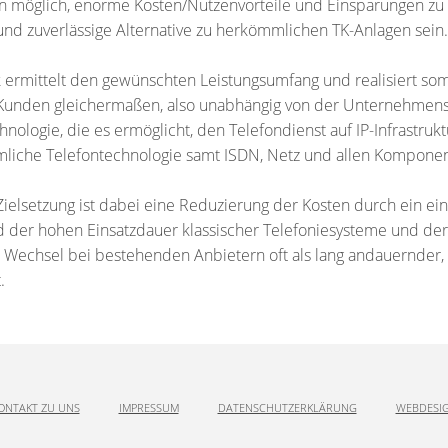
 möglich, enorme Kosten/Nutzenvorteile und Einsparungen zu re
 und zuverlässige Alternative zu herkömmlichen TK-Anlagen sein.
 ermittelt den gewünschten Leistungsumfang und realisiert som
Kunden gleichermaßen, also unabhängig von der Unternehmensgr
hnologie, die es ermöglicht, den Telefondienst auf IP-Infrastrukt
liche Telefontechnologie samt ISDN, Netz und allen Komponen
ielsetzung ist dabei eine Reduzierung der Kosten durch ein ei
 der hohen Einsatzdauer klassischer Telefoniesysteme und der
 Wechsel bei bestehenden Anbietern oft als lang andauernder, g
.
ONTAKT ZU UNS
IMPRESSUM
DATENSCHUTZERKLÄRUNG
WEBDESI