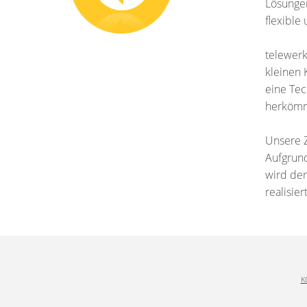
Lösungen
flexible
telewerk
kleinen 
eine Tec
herkömm
Unsere Z
Aufgrund
wird der
realisiert
K